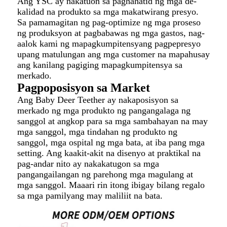
Ang YSC ay nakatuon sa paghahatid ng mga de-
kalidad na produkto sa mga makatwirang presyo.
Sa pamamagitan ng pag-optimize ng mga proseso
ng produksyon at pagbabawas ng mga gastos, nag-
aalok kami ng mapagkumpitensyang pagpepresyo
upang matulungan ang mga customer na mapahusay
ang kanilang pagiging mapagkumpitensya sa
merkado.
Pagpoposisyon sa Market
Ang Baby Deer Teether ay nakaposisyon sa
merkado ng mga produkto ng pangangalaga ng
sanggol at angkop para sa mga sambahayan na may
mga sanggol, mga tindahan ng produkto ng
sanggol, mga ospital ng mga bata, at iba pang mga
setting. Ang kaakit-akit na disenyo at praktikal na
pag-andar nito ay nakakatugon sa mga
pangangailangan ng parehong mga magulang at
mga sanggol. Maaari rin itong ibigay bilang regalo
sa mga pamilyang may maliliit na bata.