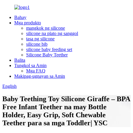
Bahay
Mga produkto
mangkok ng silicone
silicone na plato ng sanggol
tasa ng silicone
silicone bib
silicone baby feeding set
Silicone Baby Teether
Balita
Tungkol sa Amin
Mga FAQ
Makipag-ugnayan sa Amin
English
Baby Teething Toy Silicone Giraffe – BPA
Free Infant Teether na may Bottle
Holder, Easy Grip, Soft Chewable
Teether para sa mga Toddler| YSC