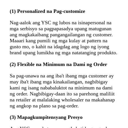
(1) Personalized na Pag-customize
Nag-aalok ang YSC ng lubos na isinapersonal na
mga serbisyo sa pagpapasadya upang matugunan
ang magkakaibang pangangailangan ng customer.
Maaari kang pumili ng mga kulay at pattern na
gusto mo, o kahit na idagdag ang logo ng iyong
brand upang lumikha ng mga natatanging produkto.
(2) Flexible na Minimum na Dami ng Order
Sa pag-unawa na ang iba't ibang mga customer ay
may iba't ibang mga kinakailangan, nagbibigay
kami ng isang nababaluktot na minimum na dami
ng order. Nagbibigay-daan ito sa parehong maliliit
na retailer at malalaking wholesaler na makahanap
ng angkop na plano sa pag-order.
(3) Mapagkumpitensyang Presyo