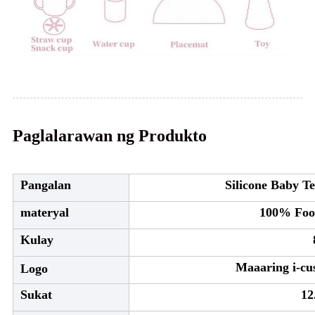
Paglalarawan ng Produkto
Pangalan
Silicone Baby Te
materyal
100% Food
Kulay
Maaaring i-cu
Logo
Sukat
12