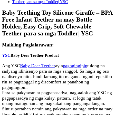
Baby Teething Toy Silicone Giraffe – BPA
Free Infant Teether na may Bottle
Holder, Easy Grip, Soft Chewable
Teether para sa mga Toddler| YSC
Maikling Paglalarawan:
YSC
Baby Deer Teether Product
Ang YSC
Baby Deer Teether
ay a
pagngingipin
tulong na
sadyang idinisenyo para sa mga sanggol. Sa hugis ng oso
na disenyo nito, hindi lamang ito maganda ngunit epektibo
rin sa pagtanggal ng discomfort sa panahon ng
pagngingipin.
Para sa pakyawan at pagpapasadya, nag-aalok ang YSC ng
pagpapasadya ng mga kulay, pattern, at logo ng tatak
upang matugunan ang magkakaibang pangangailangan.
Sinusuportahan namin ang pakyawan na mga order na may
flexible na MOQ at mapagkumpitensyang mga presyo, na