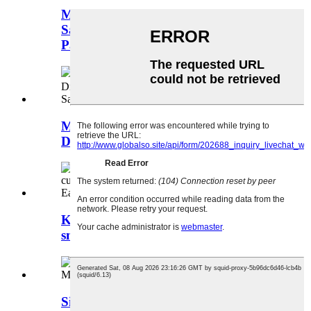
Mga Mangkok sa Pagpapakain ng
Sanggol at Mga Kutsara na Higop ng
Pagkain Grad...
Maliit na Silicone Cup, Baby Silicone
Drinking Cup...
Kalabasang hugis silicone 2-in-1
snack straw cup ...
Silicone Bowl Para sa Mga Bata,