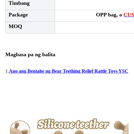
Timbang
Package
OPP bag, o
CU
MOQ
Magbasa pa ng balita
1.
Ano ang Bentahe ng Bear Teething Relief Rattle Toys YSC