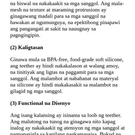
na biswal na nakakaakit sa mga sanggol. Ang mala-
mesh na texture at maraming protrusions ay
ginagawang madali para sa mga sanggol na
hawakan at ngumunguya, na epektibong pinapawi
ang pangangati at sakit na nauugnay sa
pagngingipin.
(2) Kaligtasan
Ginawa mula sa BPA-free, food-grade soft silicone,
ang teether ay hindi nakakalason at walang amoy,
na tinitiyak ang ligtas na paggamit para sa mga
sanggol. Ang malambot at nababanat na materyal
na silicone ay hindi makakasakit sa malambot na
gilagid ng mga sanggol
.
(3) Functional na Disenyo
Ang isang kalansing ay isinama sa loob ng teether.
Ang malutong na tunog na ginagawa nito kapag
inalog ay nakakaakit ng atensyon ng mga sanggol at
nagpapasigla sa kanilang pagkamausisa. Bukod pa