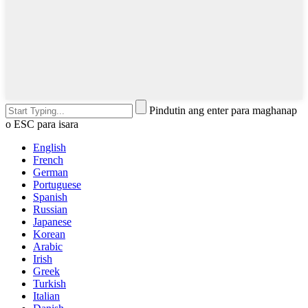
Pindutin ang enter para maghanap
o ESC para isara
English
French
German
Portuguese
Spanish
Russian
Japanese
Korean
Arabic
Irish
Greek
Turkish
Italian