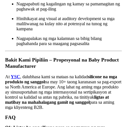
Nagpapabuti ng kagalingan ng kamay sa pamamagitan ng
paghawak at pag-iling
Hinihikayat ang visual at auditory development sa mga
maliliwanag na kulay nito at potensyal na tunog ng
kampana
Nagpapalakas ng mga kalamnan sa bibig bilang
paghahanda para sa maagang pagsasalita
Bakit Kami Pipiliin – Propesyonal na Baby Product
Manufacturer
At
YSC
, dalubhasa kami sa mataas na kalidad
silicone na mga
produkto ng sanggol
na may 10+ taong karanasan sa pag-export
sa North America at Europe. Ang lahat ng aming mga produkto
ay sinusuportahan ng mga internasyonal na sertipikasyon at
kontrol sa kalidad sa antas ng pabrika, na tinitiyak
ligtas at
matibay na mahahalagang gamit ng sanggol
para sa aming
mga kliyenteng B2B.
FAQ