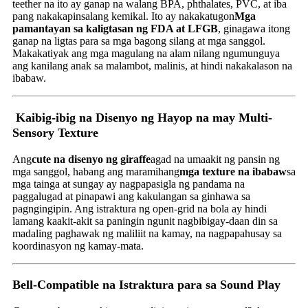
teether na ito ay ganap na walang BPA, phthalates, PVC, at iba
pang nakakapinsalang kemikal. Ito ay nakakatugon
Mga
pamantayan sa kaligtasan ng FDA at LFGB
, ginagawa itong
ganap na ligtas para sa mga bagong silang at mga sanggol.
Makakatiyak ang mga magulang na alam nilang ngumunguya
ang kanilang anak sa malambot, malinis, at hindi nakakalason na
ibabaw.
Kaibig-ibig na Disenyo ng Hayop na may Multi-
Sensory Texture
Ang
cute na disenyo ng giraffe
agad na umaakit ng pansin ng
mga sanggol, habang ang maramihang
mga texture na ibabaw
sa
mga tainga at sungay ay nagpapasigla ng pandama na
paggalugad at pinapawi ang kakulangan sa ginhawa sa
pagngingipin. Ang istraktura ng open-grid na bola ay hindi
lamang kaakit-akit sa paningin ngunit nagbibigay-daan din sa
madaling paghawak ng maliliit na kamay, na nagpapahusay sa
koordinasyon ng kamay-mata.
Bell-Compatible na Istraktura para sa Sound Play