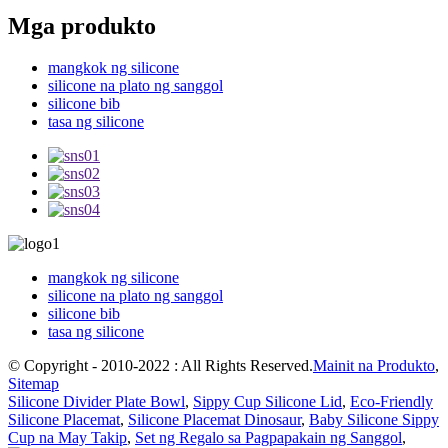
Mga produkto
mangkok ng silicone
silicone na plato ng sanggol
silicone bib
tasa ng silicone
mangkok ng silicone
silicone na plato ng sanggol
silicone bib
tasa ng silicone
© Copyright - 2010-2022 : All Rights Reserved.
Mainit na Produkto
,
Sitemap
Silicone Divider Plate Bowl
,
Sippy Cup Silicone Lid
,
Eco-Friendly
Silicone Placemat
,
Silicone Placemat Dinosaur
,
Baby Silicone Sippy
Cup na May Takip
,
Set ng Regalo sa Pagpapakain ng Sanggol
,