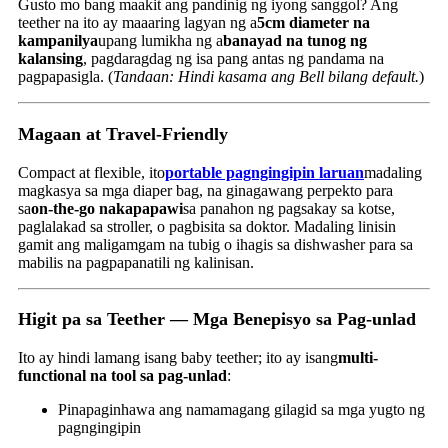
Gusto mo bang maakit ang pandinig ng iyong sanggol? Ang
teether na ito ay maaaring lagyan ng a
5cm diameter na
kampanilya
upang lumikha ng a
banayad na tunog ng
kalansing
, pagdaragdag ng isa pang antas ng pandama na
pagpapasigla. (
Tandaan: Hindi kasama ang Bell bilang default.
)
Magaan at Travel-Friendly
Compact at flexible, ito
portable pagngingipin laruan
madaling
magkasya sa mga diaper bag, na ginagawang perpekto para
sa
on-the-go nakapapawi
sa panahon ng pagsakay sa kotse,
paglalakad sa stroller, o pagbisita sa doktor. Madaling linisin
gamit ang maligamgam na tubig o ihagis sa dishwasher para sa
mabilis na pagpapanatili ng kalinisan.
Higit pa sa Teether — Mga Benepisyo sa Pag-unlad
Ito ay hindi lamang isang baby teether; ito ay isang
multi-
functional na tool sa pag-unlad
:
Pinapaginhawa ang namamagang gilagid sa mga yugto ng
pagngingipin