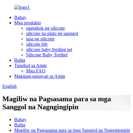
Bahay
Mga produkto
mangkok ng silicone
silicone na plato ng sanggol
tasa ng silicone
silicone bib
silicone baby feeding set
Silicone Baby Teether
Balita
Tungkol sa Amin
Mga FAQ
Makipag-ugnayan sa Amin
English
Magiliw na Pagsasama para sa mga
Sanggol na Nagngingipin
Bahay
Balita
Magiliw na Pagsasama para sa mga Sanggol na Nagngingipin