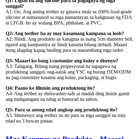
Q1: Ligtas ba ang silicone para sa pagnguya ng mga
sanggol?
A1: Oo. Ang aming teether ay ginawa mula sa 100% food-grade
silicone at sumusunod sa mga pamantayan sa kaligtasan ng FDA
at LFGB. Ito ay walang BPA, phthalate, at PVC.
Q2: Ang teether ba ay may kasamang kampana sa loob?
A2: Hindi. Ang produkto ay katugma sa isang 5cm diameter bell,
ngunit ang kampanilya ay hindi kasama bilang default. Maaari
itong idagdag kapag hiniling para sa maramihang mga order.
Q3: Maaari ko bang i-customize ang kulay o disenyo?
A3: Talagang. Bilang isang propesyonal na tagagawa ng
produktong sanggol, nag-aalok ang YSC ng buong OEM/ODM
na pag-customize kasama ang kulay, packaging, at hugis.
Q4: Paano ko lilinisin ang produktong ito?
A4: Ang teether ay dishwasher-safe at madali ding linisin gamit
ang maligamgam na tubig at banayad na sabon.
Q5: Para sa anong edad angkop ang produktong ito?
A5: Idinisenyo ang teether na ito para sa mga sanggol na may
edad na 3 buwan pataas.