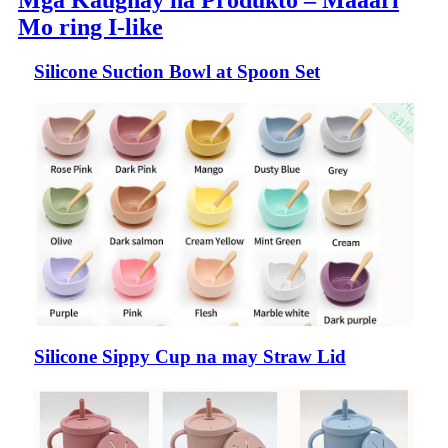
Mga Kaugnay na Produkto – Maaari
Mo ring I-like
Silicone Suction Bowl at Spoon Set
Silicone Sippy Cup na may Straw Lid