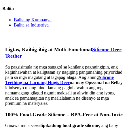
Balita
Balita ng Kumpanya
Balita sa Industriya
Ligtas, Kaibig-ibig at Multi-Functional
Silicone Deer
Teether
Sa pagsisimula ng mga sanggol sa kanilang pagngingipin, ang
kaginhawahan at kaligtasan ay nagiging pangunahing priyoridad
para sa mga magulang at tagapag-alaga. Ang aming
Silicone
Teething na Laruang Hugis Deer
na may Opsyonal na Bell
ay
idinisenyo upang hindi lamang paginhawahin ang mga
namamagang gilagid ngunit makisali at aliwin din ang iyong
anak sa pamamagitan ng maalalahanin na disenyo at mga
premium na materyales.
100% Food-Grade Silicone – BPA-Free at Non-Toxic
Ginawa mula sa
sertipikadong food-grade silicone
, ang baby